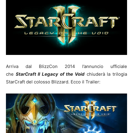
Arriva dal BlizzCon 2014 l’annuncio ufficiale
che
StarCraft II Legacy of the Void
chiuderà la trilogia
StarCraft del colosso Blizzard. Ecco il Trailer: