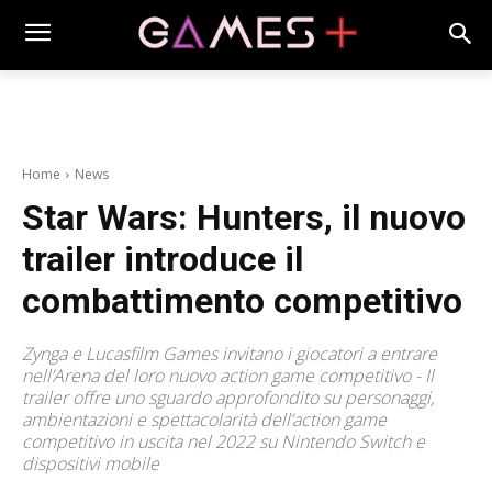
Home
News
Star Wars: Hunters, il nuovo
trailer introduce il
combattimento competitivo
Zynga e Lucasfilm Games invitano i giocatori a entrare
nell’Arena del loro nuovo action game competitivo - Il
trailer offre uno sguardo approfondito su personaggi,
ambientazioni e spettacolarità dell’action game
competitivo in uscita nel 2022 su Nintendo Switch e
dispositivi mobile