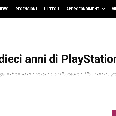
NEWS
RECENSIONI
HI-TECH
APPROFONDIMENTI
VI
ieci anni di PlayStatio
ia il decimo anniversario di PlayStation Plus con tre g