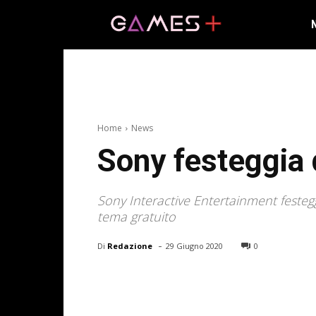
Home
News
Sony festeggia d
Sony Interactive Entertainment festegg
tema gratuito
-
Di
Redazione
29 Giugno 2020
0