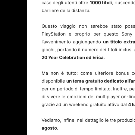
case degli utenti oltre
1000 titoli
, riuscendo
barriere della distanza.
Questo viaggio non sarebbe stato poss
PlayStation e proprio per questo Sony I
l’avvenimento aggiungendo
un titolo extr
giochi, portando il numero dei titoli inclusi
20 Year Celebration ed Erica
.
Ma non è tutto: come ulteriore bonus cel
disponibile
un tema gratuito dedicato all’a
per un periodo di tempo limitato. Inoltre, p
di vivere le emozioni del multiplayer on-lin
grazie ad un weekend gratuito attivo dal
4 l
Vediamo, infine, nel dettaglio le tre produz
agosto
.