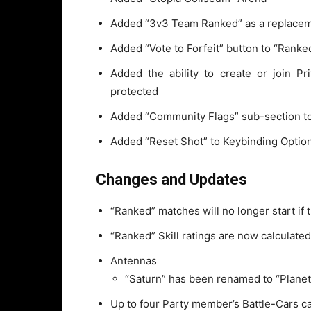
Added “3v3 Team Ranked” as a replaceme
Added “Vote to Forfeit” button to “Rank
Added the ability to create or join 
protected
Added “Community Flags” sub-section t
Added “Reset Shot” to Keybinding Option
Changes and Updates
“Ranked” matches will no longer start if t
“Ranked” Skill ratings are now calculate
Antennas
“Saturn” has been renamed to “Planet
Up to four Party member’s Battle-Cars 