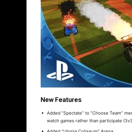
New Features
Added “Spectate” to “Choose Team” menu 
watch games rather than participate (3
Added “Utopia Coliseum” Arena