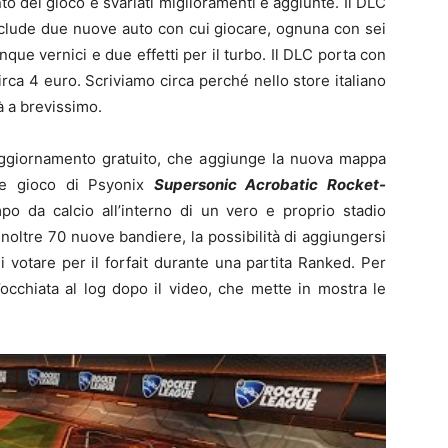
o del gioco e svariati miglioramenti e aggiunte. Il DLC
clude due nuove auto con cui giocare, ognuna con sei
e vernici e due effetti per il turbo. Il DLC porta con
irca 4 euro. Scriviamo circa perché nello store italiano
 a brevissimo.
’aggiornamento gratuito, che aggiunge la nuova mappa
te gioco di Psyonix
Supersonic Acrobatic Rocket-
mpo da calcio all’interno di un vero e proprio stadio
noltre 70 nuove bandiere, la possibilità di aggiungersi
i votare per il forfait durante una partita Ranked. Per
n’occhiata al log dopo il video, che mette in mostra le