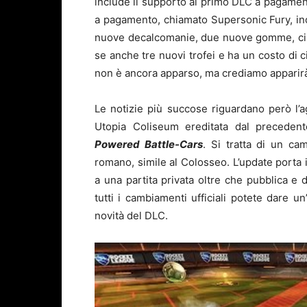
include il supporto al primo DLC a pagament
a pagamento, chiamato Supersonic Fury, in
nuove decalcomanie, due nuove gomme, cinqu
se anche tre nuovi trofei e ha un costo di c
non è ancora apparso, ma crediamo apparirà
Le notizie più succose riguardano però l
Utopia Coliseum ereditata dal preceden
Powered Battle-Cars
. Si tratta di un ca
romano, simile al Colosseo. L’update porta i
a una partita privata oltre che pubblica e d
tutti i cambiamenti ufficiali potete dare u
novità del DLC.