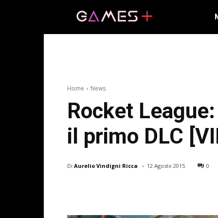
Home
News
Rocket League: 
il primo DLC [V
-
Di
Aurelio Vindigni Ricca
12 Agosto 2015
0