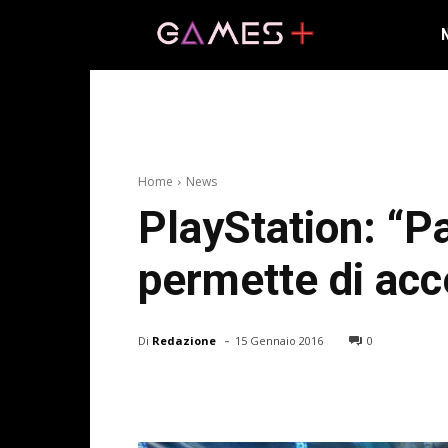
Home
News
PlayStation: “Pa
permette di ac
-
Di
Redazione
15 Gennaio 2016
0