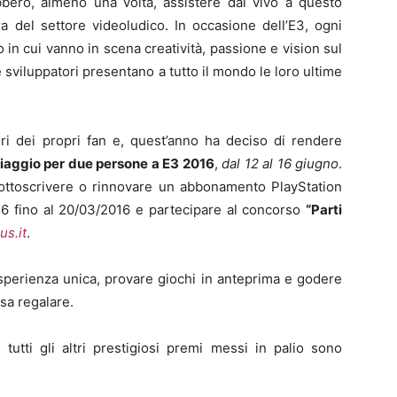
ebbero, almeno una volta, assistere dal vivo a questo
a del settore videoludico. In occasione dell’E3, ogni
ro in cui vanno in scena creatività, passione e vision sul
e sviluppatori presentano a tutto il mondo le loro ultime
ri dei propri fan e, quest’anno ha deciso di rendere
iaggio per due persone a E3 2016
,
dal 12 al 16 giugno
.
sottoscrivere o rinnovare un abbonamento PlayStation
16 fino al 20/03/2016 e partecipare al concorso
“Parti
us.it
.
’esperienza unica, provare giochi in anteprima e godere
 sa regalare.
tutti gli altri prestigiosi premi messi in palio sono