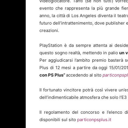
videogiocatore. Tanti (se non tutti) vorr
evento che rappresenta la più grande fier
anno, la città di Los Angeles diventa il teat
futuro dell’intrattenimento, dove publisher 
creazioni.
PlayStation è da sempre attenta ai deside
questo sogno realtà, mettendo in palio
un v
Per aggiudicarsi l’ambito premio basterà 
Plus di 12 mesi a partire da oggi 15/01/20
con PS Plus”
accedendo al sito
particonpspl
Il fortunato vincitore potrà così vivere un
dell’indimenticabile atmosfera che solo l’E3
Il regolamento del concorso e l’elenco di 
disponibili sul sito
particonpsplus.it