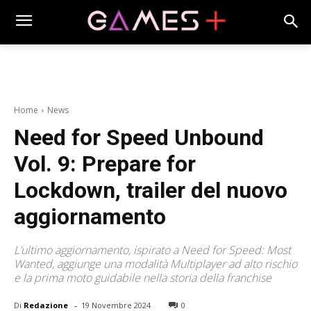
Home
News
Need for Speed Unbound
Vol. 9: Prepare for
Lockdown, trailer del nuovo
aggiornamento
L’ultimo aggiornamento, ispirato a Need for Speed: Most
Wanted, aggiunge una modalità Multiplayer ad alto rischio
e la prima moto guidabile nella storia della franchise
-
Di
Redazione
19 Novembre 2024
0