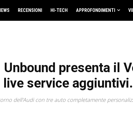
NEWS
RECENSIONI
HI-TECH
APPROFONDIMENTI
VI
Unbound presenta il Vo
 live service aggiuntivi.
orno dell'Audi con tre auto completamente personalizzab