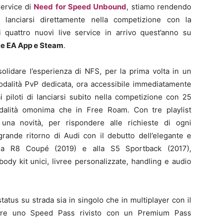
service di
Need for Speed Unbound
, stiamo rendendo
e lanciarsi direttamente nella competizione con la
 quattro nuovi live service in arrivo quest’anno su
ite EA App e Steam
.
lidare l’esperienza di NFS, per la prima volta in un
odalità PvP dedicata, ora accessibile immediatamente
 piloti di lanciarsi subito nella competizione con 25
odalità omonima che in Free Roam. Con tre playlist
una novità, per rispondere alle richieste di ogni
rande ritorno di Audi con il debutto dell’elegante e
la R8 Coupé (2019) e alla S5 Sportback (2017),
ody kit unici, livree personalizzate, handling e audio
tatus su strada sia in singolo che in multiplayer con il
tare uno Speed Pass rivisto con un Premium Pass