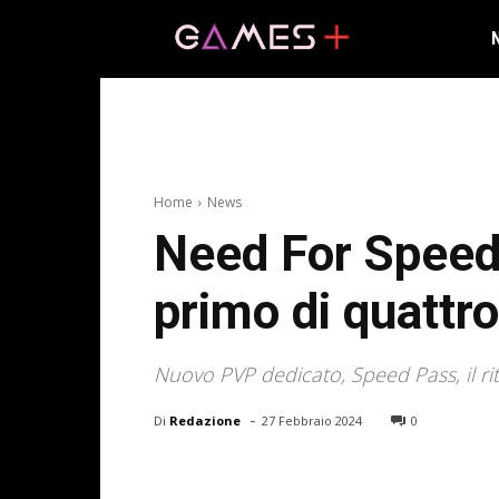
Home
News
Need For Speed 
primo di quattro
Nuovo PVP dedicato, Speed Pass, il rit
-
Di
Redazione
27 Febbraio 2024
0