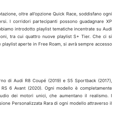
otazione, oltre all’opzione Quick Race, soddisfano ogni
versi. I corridori partecipanti possono guadagnare XP
bbiamo introdotto playlist tematiche incentrate su Audi
ioni, tra cui quattro nuove playlist S+ Tier. Che ci si
e playlist aperte in Free Roam, si avrà sempre accesso
torno di Audi R8 Coupé (2019) e S5 Sportback (2017),
di RS 6 Avant (2020). Ogni modello è completamente
audio dei motori unici, che aumentano il realismo. I
ione Personalizzata Rara di ogni modello attraverso il