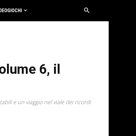
DEOGIOCHI
lume 6, il
ili e un viaggio nel viale dei ricordi