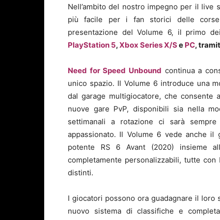
Nell’ambito del nostro impegno per il live 
più facile per i fan storici delle cors
presentazione del Volume 6, il primo dei
PlayStation 5
,
Xbox Series X/S
e
PC
, tram
Need for Speed Unbound
continua a conso
unico spazio. Il Volume 6 introduce una m
dal garage multigiocatore, che consente ai
nuove gare PvP, disponibili sia nella m
settimanali a rotazione ci sarà sempre 
appassionato. Il Volume 6 vede anche il g
potente RS 6 Avant (2020) insieme al
completamente personalizzabili, tutte con b
distinti.
I giocatori possono ora guadagnare il loro s
nuovo sistema di classifiche e comple