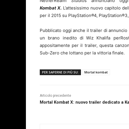
NetherRealm Studios annunciano og
Kombat X.
L’attesissimo nuovo capitolo del
per il 2015 su PlayStation®4, PlayStation®3
Pubblicato oggi anche il trailer di annuncio
un brano inedito di
Wiz Khalifa perRost
appositamente per il trailer, questa canzo
Sub-Zero che lottano per la vittoria finale.
PER SAPERNE DI PIÙ SU:
Mortal kombat
Articolo precedente
Mortal Kombat X: nuovo trailer dedicato a K