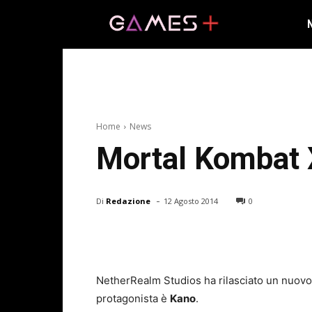
Home
News
Mortal Kombat X
-
Di
Redazione
12 Agosto 2014
0
NetherRealm Studios ha rilasciato un nuovo 
protagonista è
Kano
.