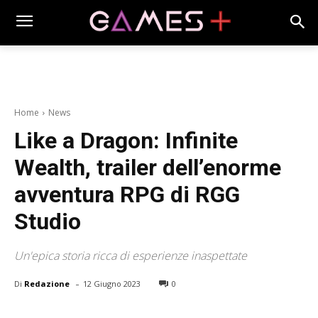
Home
News
Like a Dragon: Infinite
Wealth, trailer dell’enorme
avventura RPG di RGG
Studio
Un'epica storia ricca di esperienze inaspettate
-
Di
Redazione
12 Giugno 2023
0