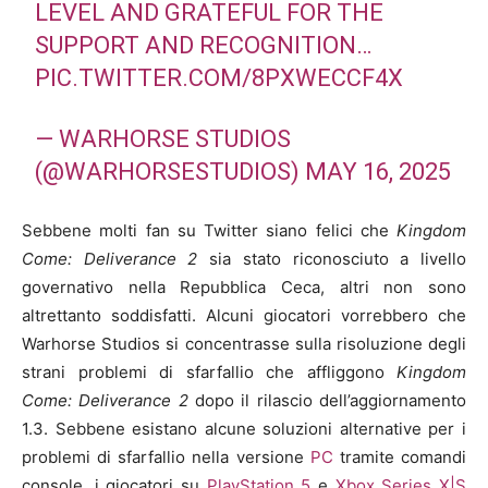
LEVEL AND GRATEFUL FOR THE
SUPPORT AND RECOGNITION…
PIC.TWITTER.COM/8PXWECCF4X
— WARHORSE STUDIOS
(@WARHORSESTUDIOS)
MAY 16, 2025
Sebbene molti fan su Twitter siano felici che
Kingdom
Come: Deliverance 2
sia stato riconosciuto a livello
governativo nella Repubblica Ceca, altri non sono
altrettanto soddisfatti. Alcuni giocatori vorrebbero che
Warhorse Studios si concentrasse sulla risoluzione degli
strani problemi di sfarfallio che affliggono
Kingdom
Come: Deliverance 2
dopo il rilascio dell’aggiornamento
1.3. Sebbene esistano alcune soluzioni alternative per i
problemi di sfarfallio nella versione
PC
tramite comandi
console, i giocatori su
PlayStation 5
e
Xbox Series X|S