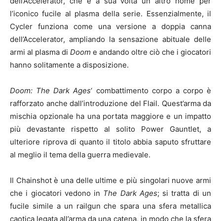
dell’Accelerator, che è a sua volta un altro nome per
l’iconico fucile al plasma della serie. Essenzialmente, il
Cycler funziona come una versione a doppia canna
dell’Accelerator, ampliando la sensazione abituale delle
armi al plasma di
Doom
e andando oltre ciò che i giocatori
hanno solitamente a disposizione.
Doom: The Dark Ages
‘ combattimento corpo a corpo è
rafforzato anche dall’introduzione del Flail. Quest’arma da
mischia opzionale ha una portata maggiore e un impatto
più devastante rispetto al solito Power Gauntlet, a
ulteriore riprova di quanto il titolo abbia saputo sfruttare
al meglio il tema della guerra medievale.
Il Chainshot è una delle ultime e più singolari nuove armi
che i giocatori vedono in
The Dark Ages
; si tratta di un
fucile simile a un railgun che spara una sfera metallica
caotica legata all’arma da una catena, in modo che la sfera