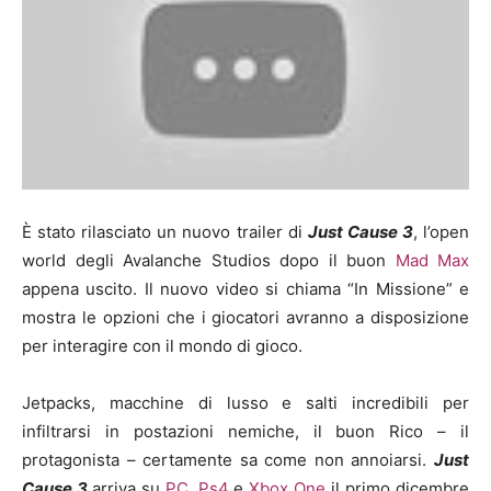
È stato rilasciato un nuovo trailer di
Just Cause 3
, l’open
world degli Avalanche Studios dopo il buon
Mad Max
appena uscito. Il nuovo video si chiama “In Missione” e
mostra le opzioni che i giocatori avranno a disposizione
per interagire con il mondo di gioco.
Jetpacks, macchine di lusso e salti incredibili per
infiltrarsi in postazioni nemiche, il buon Rico – il
protagonista – certamente sa come non annoiarsi.
Just
Cause 3
arriva su
PC
,
Ps4
e
Xbox One
il primo dicembre