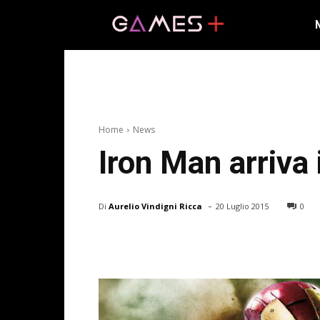
Home
News
Iron Man arriva
-
Di
Aurelio Vindigni Ricca
20 Luglio 2015
0