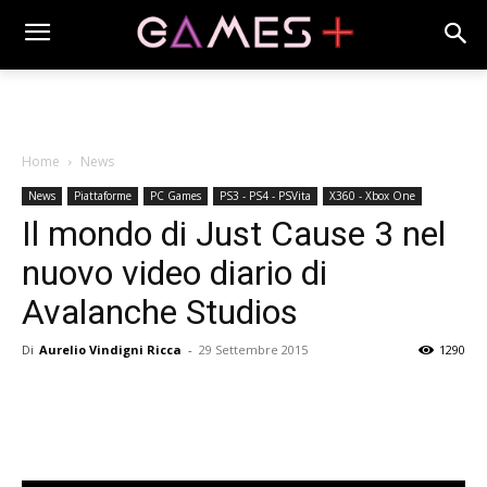
Home
News
News
Piattaforme
PC Games
PS3 - PS4 - PSVita
X360 - Xbox One
Il mondo di Just Cause 3 nel
nuovo video diario di
Avalanche Studios
Di
Aurelio Vindigni Ricca
-
29 Settembre 2015
1290