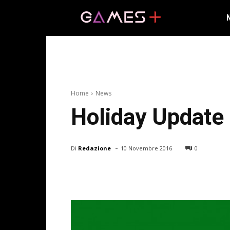
Home
News
Holiday Update
-
Di
Redazione
10 Novembre 2016
0