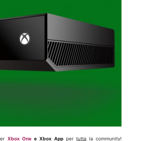
per
Xbox One
e Xbox App
per
tutta
la community!