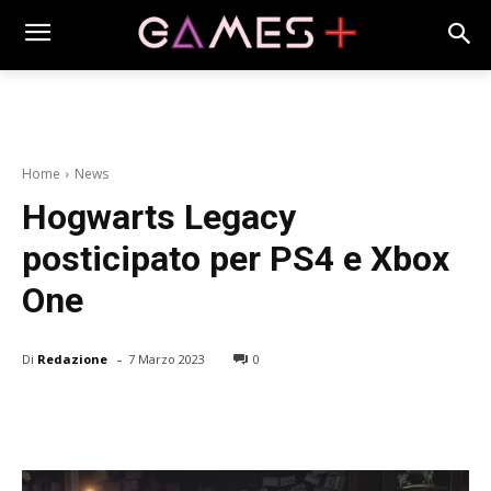
Home
News
Hogwarts Legacy
posticipato per PS4 e Xbox
One
-
Di
Redazione
7 Marzo 2023
0