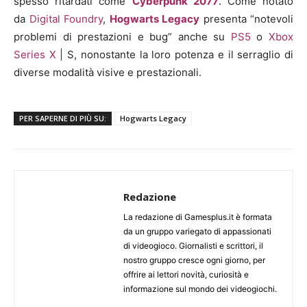
spesso ritardati come
Cyberpunk 2077
. Come notato
da
Digital Foundry
,
Hogwarts Legacy
presenta “notevoli
problemi di prestazioni e bug” anche su
PS5
o
Xbox
Series X
| S, nonostante la loro potenza e il serraglio di
diverse modalità visive e prestazionali.
PER SAPERNE DI PIÙ SU:
Hogwarts Legacy
Redazione
La redazione di Gamesplus.it è formata
da un gruppo variegato di appassionati
di videogioco. Giornalisti e scrittori, il
nostro gruppo cresce ogni giorno, per
offrire ai lettori novità, curiosità e
informazione sul mondo dei videogiochi.