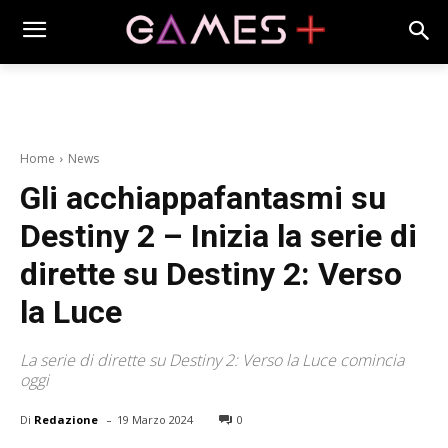
Home
News
Gli acchiappafantasmi su
Destiny 2 – Inizia la serie di
dirette su Destiny 2: Verso
la Luce
La serie di dirette su Destiny 2: Verso la Luce comincia
oggi
-
Di
Redazione
19 Marzo 2024
0