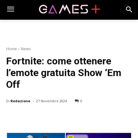
Home
News
Fortnite: come ottenere
l’emote gratuita Show ‘Em
Off
-
Di
Redazione
27 Novembre 2024
0