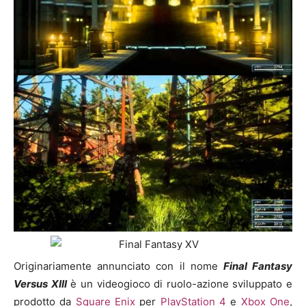
Originariamente annunciato con il nome
Final Fantasy
Versus XIII
è un videogioco di ruolo-azione sviluppato e
prodotto da
Square Enix
per
PlayStation 4
e
Xbox One
,