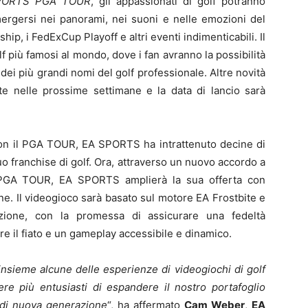
PORTS PGA TOUR
, gli appassionati di golf potranno
mmergersi nei panorami, nei suoni e nelle emozioni del
 i FedExCup Playoff e altri eventi indimenticabili. Il
lf più famosi al mondo, dove i fan avranno la possibilità
i dei più grandi nomi del golf professionale. Altre novità
te nelle prossime settimane e la data di lancio sarà
con il PGA TOUR, EA SPORTS ha intrattenuto decine di
 suo franchise di golf. Ora, attraverso un nuovo accordo a
l PGA TOUR, EA SPORTS amplierà la sua offerta con
. Il videogioco sarà basato sul motore EA Frostbite e
azione, con la promessa di assicurare una fedeltà
ere il fiato e un gameplay accessibile e dinamico.
sieme alcune delle esperienze di videogiochi di golf
e più entusiasti di espandere il nostro portafoglio
 di nuova generazione
“, ha affermato
Cam Weber
,
EA