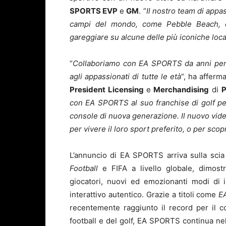
SPORTS EVP
e
GM
. “
Il nostro team di appa
campi del mondo, come Pebble Beach, e 
gareggiare su alcune delle più iconiche lo
“
Collaboriamo con EA SPORTS da anni per o
agli appassionati di tutte le età
“, ha afferm
President Licensing
e
Merchandising
di
con EA SPORTS al suo franchise di golf p
console di nuova generazione. Il nuovo video
per vivere il loro sport preferito, o per sco
L’annuncio di EA SPORTS arriva sulla scia 
Football
e FIFA a livello globale, dimost
giocatori, nuovi ed emozionanti modi di 
interattivo autentico. Grazie a titoli come
E
recentemente raggiunto il record per il co
football e del golf, EA SPORTS continua nel