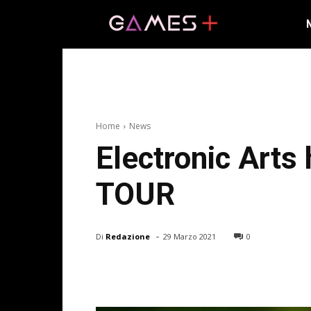
Home
News
Electronic Art
TOUR
-
Di
Redazione
29 Marzo 2021
0