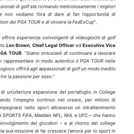
ssionati di golf sta ricreando meticolosamente i migliori
non vediamo l’ora di dare ai fan l’opportunità di
cation del PGA TOUR e di vincere la FedExCup”
.
ffrire esperienze coinvolgenti di videogiochi di golf
ato
Len Brown
,
Chief Legal Officer
ed
Executive Vice
PGA TOUR
. “
Siamo entusiasti di continuare a lavorare
er rappresentare in modo autentico il PGA TOUR nelle
gioco offrirà agli appassionati di golf un modo inedito
prire la passione per esso.
“
di un’ulteriore espansione del portafoglio in
College
rando l’impegno continuo nel creare, per milioni di
impegnarsi nello sport attraverso un intrattenimento
A SPORTS FIFA
,
Madden NFL
,
NHL
e
UFC
– che hanno
involgimento dei giocatori – e al ritorno del college
la sua missione di far crescere l’amore per lo sport in