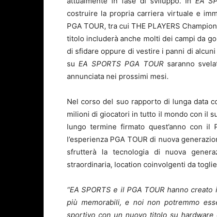
attualmente in fase di sviluppo. In
EA S
costruire la propria carriera virtuale e i
PGA TOUR, tra cui THE PLAYERS Championship,
titolo includerà anche molti dei campi da go
di sfidare oppure di vestire i panni di alcun
su
EA SPORTS PGA TOUR
saranno svela
annunciata nei prossimi mesi.
Nel corso del suo rapporto di lunga data 
milioni di giocatori in tutto il mondo con il
lungo termine firmato quest’anno con i
l’esperienza PGA TOUR di nuova generazione
sfrutterà la tecnologia di nuova gener
straordinaria, location coinvolgenti da togli
“EA SPORTS e il PGA TOUR hanno creato in
più memorabili, e noi non potremmo esser
sportivo con un nuovo titolo su hardware