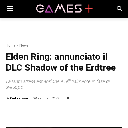
Home
News
Elden Ring: annunciato il
DLC Shadow of the Erdtree
La tanto attesa espansione è ufficialmente in fase di
sviluppo
-
Di
Redazione
28 Febbraio 2023
0