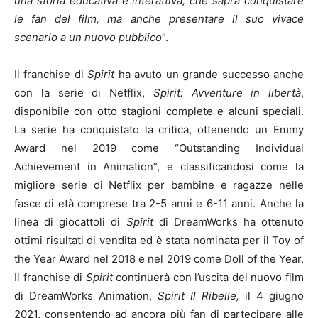
una storia educativa e interattiva, che saprà conquistare
le fan del film, ma anche presentare il suo vivace
scenario a un nuovo pubblico
”.
Il franchise di
Spirit
ha avuto un grande successo anche
con la serie di Netflix,
Spirit: Avventure in libertà
,
disponibile con otto stagioni complete e alcuni speciali.
La serie ha conquistato la critica, ottenendo un Emmy
Award nel 2019 come “Outstanding Individual
Achievement in Animation”, e classificandosi come la
migliore serie di Netflix per bambine e ragazze nelle
fasce di età comprese tra 2-5 anni e 6-11 anni. Anche la
linea di giocattoli di
Spirit
di DreamWorks ha ottenuto
ottimi risultati di vendita ed è stata nominata per il Toy of
the Year Award nel 2018 e nel 2019 come Doll of the Year.
Il franchise di
Spirit
continuerà con l’uscita del nuovo film
di DreamWorks Animation,
Spirit Il Ribelle,
il 4 giugno
2021, consentendo ad ancora più fan di partecipare alle