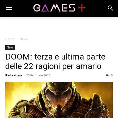
Home
News
News
DOOM: terza e ultima parte
delle 22 ragioni per amarlo
Redazione
-
25 Febbraio 2016
0