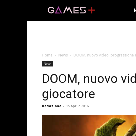
Home
News
DOOM, nuovo video: progressione e
News
DOOM, nuovo vide
giocatore
Redazione
-
15 Aprile 2016