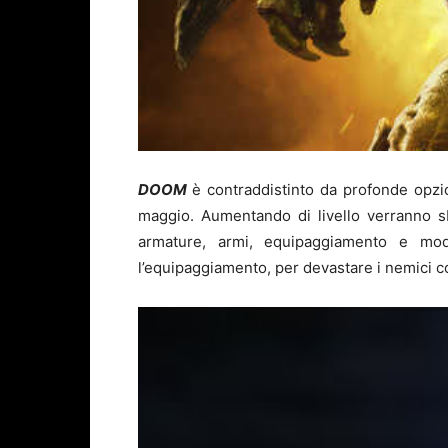
DOOM
è contraddistinto da profonde opzio
maggio. Aumentando di livello verranno sb
armature, armi, equipaggiamento e mod
l’equipaggiamento, per devastare i nemici co