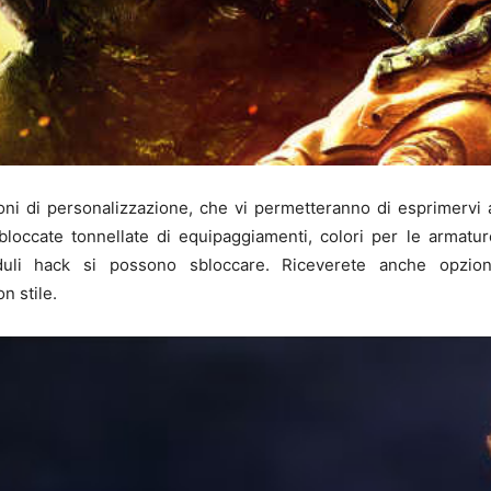
ni di personalizzazione, che vi permetteranno di esprimervi al
loccate tonnellate di equipaggiamenti, colori per le armature
uli hack si possono sbloccare. Riceverete anche opzioni
n stile.