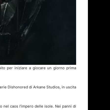
bito per iniziare a giocare un giorno prima
 serie Dishonored di Arkane Studios, in uscita
o nel caos l’impero delle isole. Nei panni di