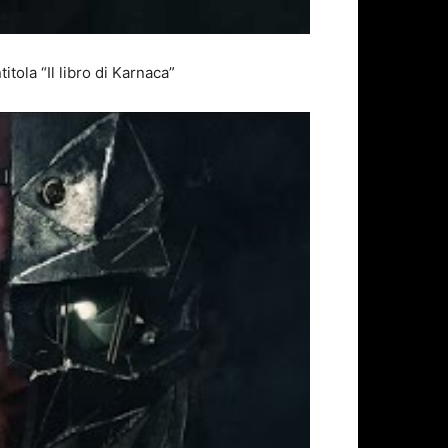
itola “Il libro di Karnaca”