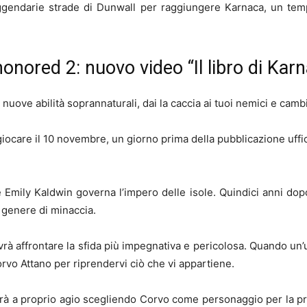
eggendarie strade di Dunwall per raggiungere Karnaca, un tem
onored 2: nuovo video “Il libro di Kar
nuove abilità soprannaturali, dai la caccia ai tuoi nemici e camb
a giocare il 10 novembre, un giorno prima della pubblicazione uffi
e Emily Kaldwin governa l’impero delle isole. Quindici anni dop
i genere di minaccia.
ovrà affrontare la sfida più impegnativa e pericolosa. Quando un’
vo Attano per riprendervi ciò che vi appartiene.
erà a proprio agio scegliendo Corvo come personaggio per la pr