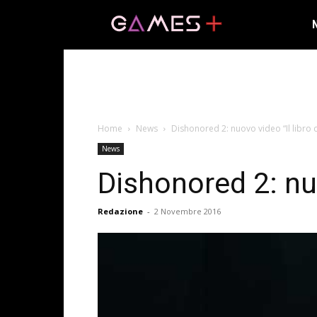
Home
News
Dishonored 2: nuovo video “Il libro 
News
Dishonored 2: nuo
Redazione
-
2 Novembre 2016