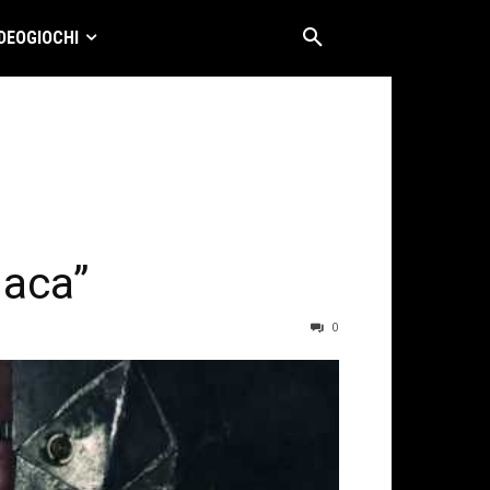
DEOGIOCHI
naca”
0