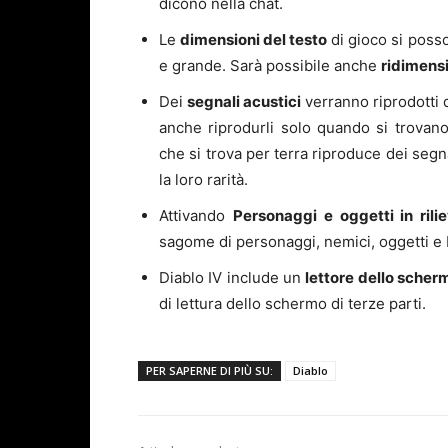
dicono nella chat.
Le
dimensioni del testo
di gioco si poss
e grande. Sarà possibile anche
ridimensi
Dei
segnali acustici
verranno riprodotti q
anche riprodurli solo quando si trovano
che si trova per terra riproduce dei segn
la loro rarità.
Attivando
Personaggi e oggetti in rili
sagome di personaggi, nemici, oggetti e 
Diablo IV include un
lettore dello scher
di lettura dello schermo di terze parti.
PER SAPERNE DI PIÙ SU:
Diablo