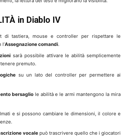
enti, la lettura dei testi e migliorano la visibilità.
TÀ in Diablo IV
t di tastiera, mouse e controller per rispettare le
 l’
Assegnazione comandi
.
zioni
sarà possibile attivare le abilità semplicemente
 tenere premuto.
logiche
su un lato del controller per permettere ai
ento bersaglio
le abilità e le armi mantengono la mira
filmati e si possono cambiare le dimensioni, il colore e
renze.
ascrizione vocale
può trascrivere quello che i giocatori