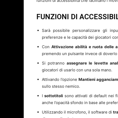
funzioni di accessibilità che facilitano i movim
FUNZIONI DI ACCESSIBILI
Sarà possibile personalizzare gli inpu
preferenze e le capacità dei giocatori con
Con
Attivazione abilità e ruota delle a
premendo un pulsante invece di doverlo
Si potranno
assegnare le levette ana
giocatori di usarlo con una sola mano.
Attivando l’opzione
Mantieni agganciam
sullo stesso nemico.
I
sottotitoli
sono attivati di default nei 
anche l’opacità sfondo in base alle prefe
Utilizzando il microfono, il software di
tr