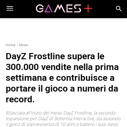
Home
News
DayZ Frostline supera le
300.000 vendite nella prima
settimana e contribuisce a
portare il gioco a numeri da
record.
Rilasciata all'inizio del mese, DayZ Frostline, la seconda
espansione per DayZ di Bohemia Interactive, sta aiutando
il gioco di sopravvivenza di 10 anni a battere i suoi stessi