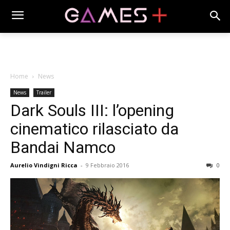
Home
News
News
Trailer
Dark Souls III: l’opening
cinematico rilasciato da
Bandai Namco
Aurelio Vindigni Ricca
-
9 Febbraio 2016
0