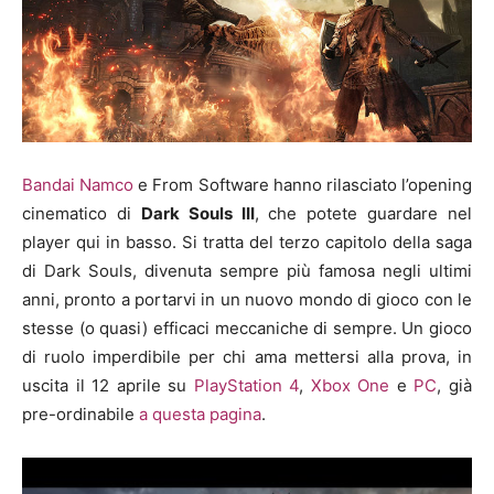
Bandai Namco
e From Software hanno rilasciato l’opening
cinematico di
Dark Souls III
, che potete guardare nel
player qui in basso. Si tratta del terzo capitolo della saga
di Dark Souls, divenuta sempre più famosa negli ultimi
anni, pronto a portarvi in un nuovo mondo di gioco con le
stesse (o quasi) efficaci meccaniche di sempre. Un gioco
di ruolo imperdibile per chi ama mettersi alla prova, in
uscita il 12 aprile su
PlayStation 4
,
Xbox One
e
PC
, già
pre-ordinabile
a questa pagina
.