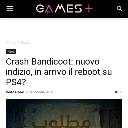
Home
News
News
Crash Bandicoot: nuovo
indizio, in arrivo il reboot su
PS4?
Redazione
-
8 Febbraio 2016
0