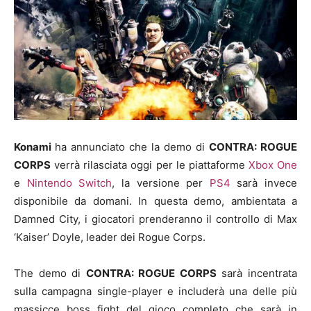
Konami
ha annunciato che la demo di
CONTRA: ROGUE
CORPS
verrà rilasciata oggi per le piattaforme
Xbox One
e
Nintendo Switch
, la versione per
PS4
sarà invece
disponibile da domani. In questa demo, ambientata a
Damned City, i giocatori prenderanno il controllo di Max
‘Kaiser’ Doyle, leader dei Rogue Corps.
The demo di
CONTRA: ROGUE CORPS
sarà incentrata
sulla campagna single-player e includerà una delle più
massicce boss fight del gioco completo che sarà in