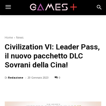
Home
News
Civilization VI: Leader Pass,
il nuovo pacchetto DLC
Sovrani della Cina!
-
Di
Redazione
20 Gennaio 2023
0