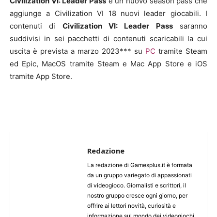
Civilization VI: Leader Pass
è un nuovo season pass che
aggiunge a Civilization VI 18 nuovi leader giocabili. I
contenuti di
Civilization VI: Leader Pass
saranno
suddivisi in sei pacchetti di contenuti scaricabili la cui
uscita è prevista a marzo 2023*** su
PC
tramite Steam
ed Epic, MacOS tramite Steam e Mac App Store e iOS
tramite App Store.
Redazione
La redazione di Gamesplus.it è formata
da un gruppo variegato di appassionati
di videogioco. Giornalisti e scrittori, il
nostro gruppo cresce ogni giorno, per
offrire ai lettori novità, curiosità e
informazione sul mondo dei videogiochi.