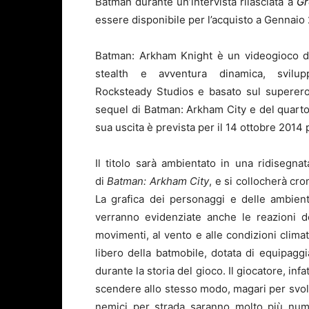
Batman durante un’intervista rilasciata a
Gr
essere disponibile per l’acquisto a Gennaio
Batman: Arkham Knight è un videogioco d
stealth e avventura dinamica, svilu
Rocksteady Studios e basato sul superero
sequel di Batman: Arkham City e del quarto
sua uscita è prevista per il 14 ottobre 2014
Il titolo sarà ambientato in una ridisegna
di
Batman: Arkham City
, e si collocherà cr
La grafica dei personaggi e delle ambientaz
verranno evidenziate anche le reazioni de
movimenti, al vento e alle condizioni climati
libero della
batmobile
, dotata di equipagg
durante la storia del gioco. Il giocatore, inf
scendere allo stesso modo, magari per svolge
nemici per strada saranno molto più nume