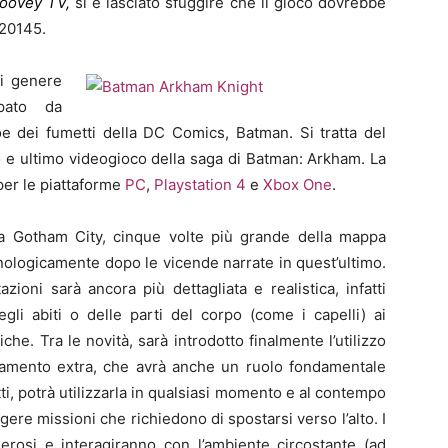
oovey TV,
si è lasciato sfuggire che il gioco dovrebbe
 20145.
i genere
ppato da
e dei fumetti della DC Comics, Batman. Si tratta del
 e ultimo videogioco della saga di Batman: Arkham. La
 per le piattaforme
PC
,
Playstation 4
e
Xbox One
.
ta
Gotham City
, cinque volte più grande della mappa
onologicamente dopo le vicende narrate in quest’ultimo.
ioni sarà ancora più dettagliata e realistica, infatti
gli abiti o delle parti del corpo (come i capelli) ai
che. Tra le novità, sarà introdotto finalmente l’utilizzo
iamento extra, che avrà anche un ruolo fondamentale
atti, potrà utilizzarla in qualsiasi momento e al contempo
re missioni che richiedono di spostarsi verso l’alto. I
rosi e interagiranno con l’ambiente circostante (ad