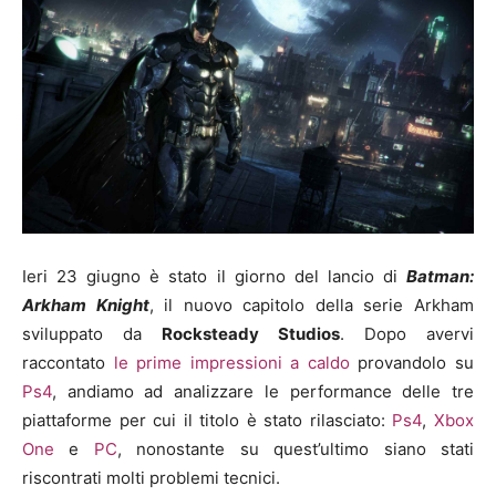
Ieri 23 giugno è stato il giorno del lancio di
Batman:
Arkham Knight
, il nuovo capitolo della serie Arkham
sviluppato da
Rocksteady Studios
. Dopo avervi
raccontato
le prime impressioni a caldo
provandolo su
Ps4
, andiamo ad analizzare le performance delle tre
piattaforme per cui il titolo è stato rilasciato:
Ps4
,
Xbox
One
e
PC
, nonostante su quest’ultimo siano stati
riscontrati molti problemi tecnici.