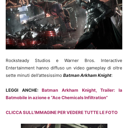
Rocksteady Studios e Warner Bros. Interactive
Entertainment hanno diffuso un video gameplay di oltre
sette minuti dell’attesissimo
Batman Arkham Knight
:
LEGGI ANCHE:
Batman Arkham Knight, Trailer: la
Batmobile in azione e “Ace Chemicals Infiltration”
CLICCA SULL’IMMAGINE PER VEDERE TUTTE LE FOTO