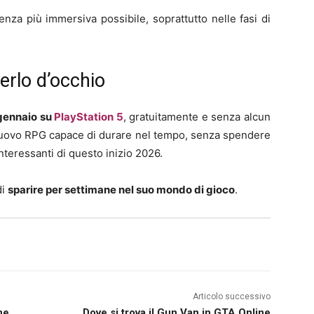
nza più immersiva possibile, soprattutto nelle fasi di
erlo d’occhio
 gennaio su
PlayStation 5
, gratuitamente e senza alcun
nuovo RPG capace di durare nel tempo, senza spendere
nteressanti di questo inizio 2026.
di
sparire per settimane nel suo mondo di gioco
.
Articolo successivo
ne
Dove si trova il Gun Van in GTA Online