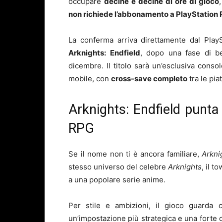
occupare
decine e decine di ore di gioco
non richiede l’abbonamento a PlayStation 
La conferma arriva direttamente dal Play
Arknights: Endfield
, dopo una fase di b
dicembre. Il titolo sarà un’esclusiva conso
mobile, con
cross-save completo
tra le pia
Arknights: Endfield punt
RPG
Se il nome non ti è ancora familiare,
Arkni
stesso universo del celebre
Arknights
, il 
a una popolare serie anime.
Per stile e ambizioni, il gioco guarda
un’impostazione più strategica e una forte 