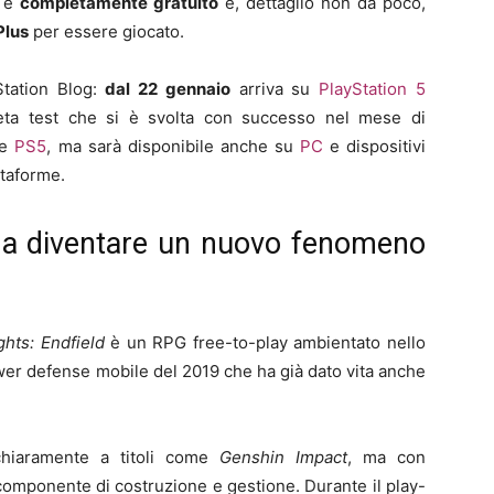
, è
completamente gratuito
e, dettaglio non da poco,
Plus
per essere giocato.
Station Blog:
dal 22 gennaio
arriva su
PlayStation 5
eta test che si è svolta con successo nel mese di
le
PS5
, ma sarà disponibile anche su
PC
e dispositivi
ttaforme.
a a diventare un nuovo fenomeno
ghts: Endfield
è un RPG free-to-play ambientato nello
tower defense mobile del 2019 che ha già dato vita anche
 chiaramente a titoli come
Genshin Impact
, ma con
componente di costruzione e gestione. Durante il play-