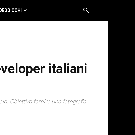
DEOGIOCHI
eloper italiani
aio. Obiettivo fornire una fotografia