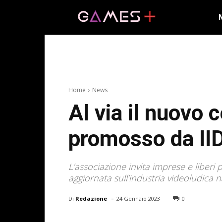
Home
News
Al via il nuovo
promosso da II
L’associazione invita imprese e liberi p
aggiornata sull’industria videoludica 
-
Di
Redazione
24 Gennaio 2023
0