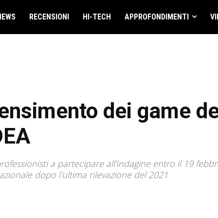
NEWS
RECENSIONI
HI-TECH
APPROFONDIMENTI
VI
 censimento dei game dev
DEA
rofessionisti a partecipare all’indagine entro il 19 febbr
nazionale dopo l'ultima rilevazione del 2021