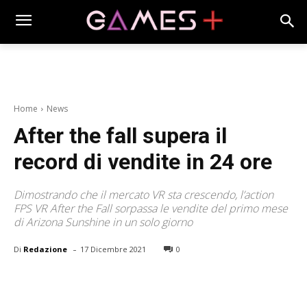
Home
News
After the fall supera il
record di vendite in 24 ore
Dimostrando che il mercato VR sta crescendo, l’action
FPS VR After the Fall sorpassa le vendite del primo mese
di Arizona Sunshine in un solo giorno
-
Di
Redazione
17 Dicembre 2021
0