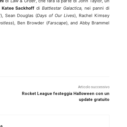
ni
di
Law & Order
, che farà la parte di John Taylor, un
a
Katee Sackhoff
di
Battlestar Galactica,
nei panni di
1
), Sean Douglas (
Days of Our Lives
), Rachel Kimsey
stless
), Ben Browder (
Farscape
), and Abby Brammel
Articolo successivo
Rocket League festeggia Halloween con un
update gratuito
ca