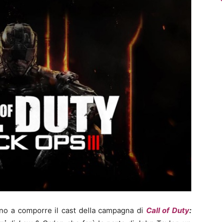
nno a comporre il cast della campagna di
Call of Duty
: