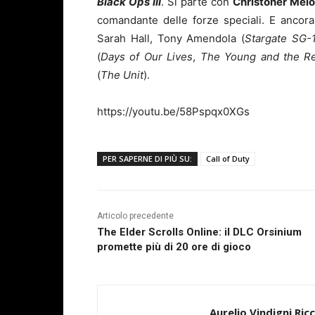
Black Ops III
. Si parte con
Christoher Melo
comandante delle forze speciali. E ancor
Sarah Hall, Tony Amendola (
Stargate SG-
(
Days of Our Lives
,
The Young and the Re
(
The Unit
).
https://youtu.be/58Pspqx0XGs
PER SAPERNE DI PIÙ SU:
Call of Duty
Articolo precedente
The Elder Scrolls Online: il DLC Orsinium
promette più di 20 ore di gioco
Aurelio Vindigni Ric