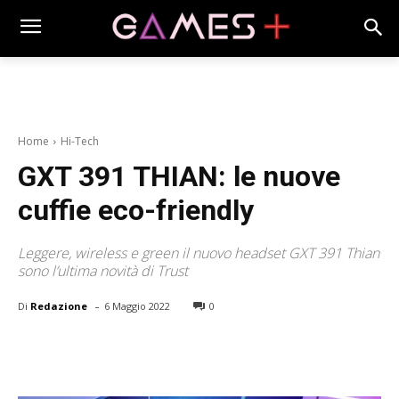
Home
Hi-Tech
GXT 391 THIAN: le nuove
cuffie eco-friendly
Leggere, wireless e green il nuovo headset GXT 391 Thian
sono l’ultima novità di Trust
-
Di
Redazione
6 Maggio 2022
0