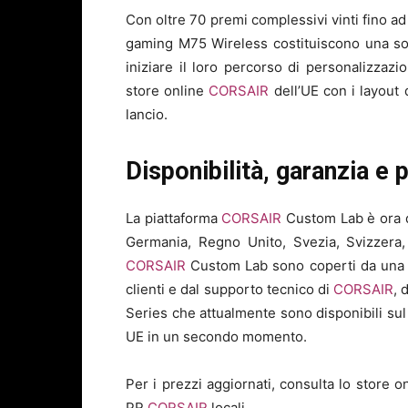
Con oltre 70 premi complessivi vinti fino a
gaming M75 Wireless costituiscono una sol
iniziare il loro percorso di personalizzazi
store online
CORSAIR
dell’UE con i layout 
lancio.
Disponibilità, garanzia e 
La piattaforma
CORSAIR
Custom Lab è ora di
Germania, Regno Unito, Svezia, Svizzera, I
CORSAIR
Custom Lab sono coperti da una g
clienti e dal supporto tecnico di
CORSAIR
, 
Series che attualmente sono disponibili sul 
UE in un secondo momento.
Per i prezzi aggiornati, consulta lo store o
PR
CORSAIR
locali.