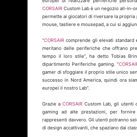
europei di realizzare periferiche persona
CORSAIR
Custom Lab è un negozio all-in-o
permette ai giocatori di riversare la propria
mouse, tastiere e mousepad, a cui si aggiung
“
CORSAIR
comprende gli elevati standard e 
meritano delle periferiche che offrano pres
tempo il loro stile”, ha detto Tobias Br
dipartimento Periferiche gaming. “
CORSAI
gamer di sfoggiare il proprio stile unico se
successo in Nord America, quindi ora siam
europei il nostro Lab”.
Grazie a
CORSAIR
Custom Lab, gli utenti o
gaming ad alte prestazioni, per fornire
rappresenti davvero. Gli utenti potranno sele
di design accattivanti, che spaziano dai classi