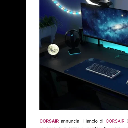
CORSAIR
annuncia il lancio di
CORSAIR
C