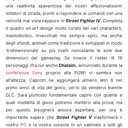
una reattività spaventosa dei nostri affezionatissimi
lottatori di strada, pronti a rispondere ai comandi con una
velocità mai vista neppure in
Street Fighter IV
. Completa
il quadro un
art design
molto curato dei vari characters,
mastodontici, invecchiati ma sempre epici, ma anche
degli sfondi, animati come tradizione e sviluppati in modo
‘tridimensionale’ su più livelli nonostante le sole due
dimensioni del gameplay. Se invece il roster di 16
personaggi (fra cui anche
Dhalsim
, annunciato durante la
conferenza Sony
proprio alla PGW) vi sembra non
all’altezza, Capcom ne aggiungerà almeno altri 6 nel
primo anno di vita del gioco, certo da vendervi tramite
DLC. Sarà piuttosto fondamentale capire con quante e
quali modalità di gioco potremo metterci alla prova, ma
per questo bisognerà ancora aspettare, per ora è
importante sapere che
Street Fighter V
trasformerà il
vostro
PC
o la vostra console in un cabinato a tutti gli