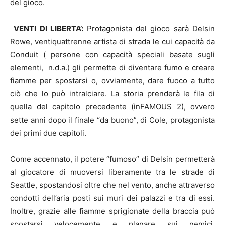
del gioco.
VENTI DI LIBERTA’:
Protagonista del gioco sarà Delsin
Rowe, ventiquattrenne artista di strada le cui capacità da
Conduit ( persone con capacità speciali basate sugli
elementi, n.d.a.) gli permette di diventare fumo e creare
fiamme per spostarsi o, ovviamente, dare fuoco a tutto
ciò che lo può intralciare. La storia prenderà le fila di
quella del capitolo precedente (inFAMOUS 2), ovvero
sette anni dopo il finale “da buono”, di Cole, protagonista
dei primi due capitoli.
Come accennato, il potere “fumoso” di Delsin permetterà
al giocatore di muoversi liberamente tra le strade di
Seattle, spostandosi oltre che nel vento, anche attraverso
condotti dell’aria posti sui muri dei palazzi e tra di essi.
Inoltre, grazie alle fiamme sprigionate della braccia può
spostarsi velocemente e planare sui nemici,