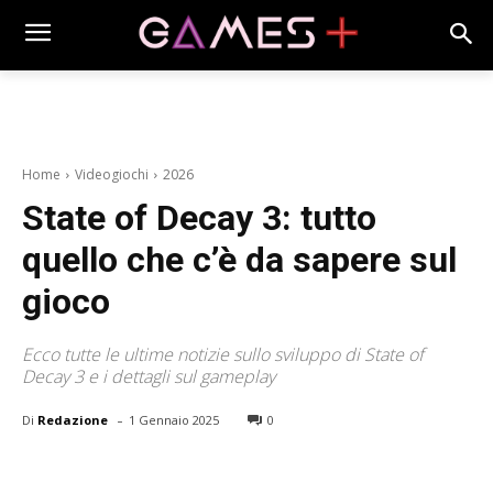
Home
Videogiochi
2026
State of Decay 3: tutto
quello che c’è da sapere sul
gioco
Ecco tutte le ultime notizie sullo sviluppo di State of
Decay 3 e i dettagli sul gameplay
-
Di
Redazione
1 Gennaio 2025
0