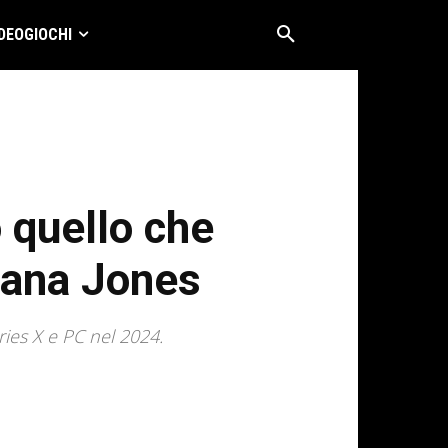
DEOGIOCHI
o quello che
diana Jones
ies X e PC nel 2024.