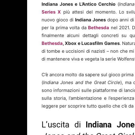
Indiana Jones e L’Antico Cerchio
(
Indian
Series X
più attesi del momento. Lo svil
nuovo gioco di
Indiana Jones
dopo anni di 
per la prima volta da
Bethesda
nel 2021. D
finalmente alcuni dettagli concreti su qu
Bethesda
, Xbox e Lucasfilm Games
. Natur
di tombe e uccisioni di nazisti – non che m
di mantenere viva e vegeta la serie Wolfens
C’è ancora molto da sapere sul gioco prima d
(
Indiana Jones and the Great Circle
), ma 
sono informazioni sulle piattaforme di lancio 
sulla storia, l’ambientazione e l’esperienz
leggere per scoprire tutto quello che c’è da
L’uscita di
Indiana Jone