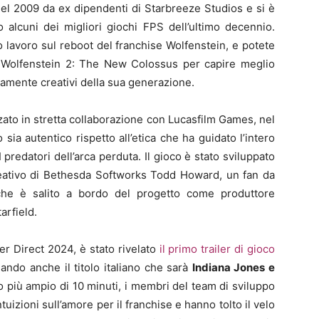
el 2009 da ex dipendenti di Starbreeze Studios e si è
 alcuni dei migliori giochi FPS dell’ultimo decennio.
 lavoro sul reboot del franchise Wolfenstein, e potete
i Wolfenstein 2: The New Colossus per capire meglio
samente creativi della sua generazione.
zato in stretta collaborazione con Lucasfilm Games, nel
 sia autentico rispetto all’etica che ha guidato l’intero
 predatori dell’arca perduta. Il gioco è stato sviluppato
creativo di Bethesda Softworks Todd Howard, un fan da
che è salito a bordo del progetto come produttore
arfield.
er Direct 2024, è stato rivelato
il primo trailer di gioco
lando anche il titolo italiano che sarà
Indiana Jones e
o più ampio di 10 minuti, i membri del team di sviluppo
izioni sull’amore per il franchise e hanno tolto il velo