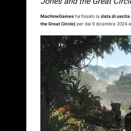
Jones and the Great Circl
MachineGames
ha fissato la
data di uscita
the Great Circle)
per dal 9 dicembre 2024 e