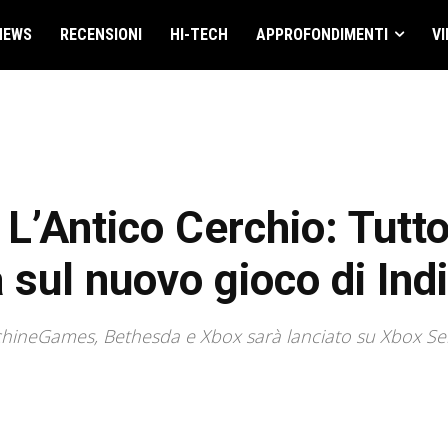
NEWS
RECENSIONI
HI-TECH
APPROFONDIMENTI
VI
 L’Antico Cerchio: Tutt
 sul nuovo gioco di In
chineGames, Bethesda e Xbox sarà lanciato su Xbox Ser