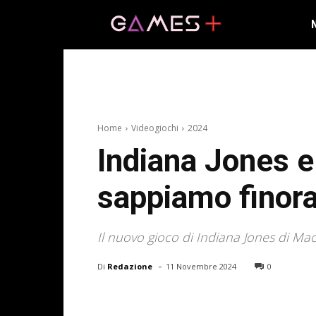
Home
Videogiochi
2024
Indiana Jones e
sappiamo finora
Il nuovo gioco di Indiana Jones di Ma
-
Di
Redazione
11 Novembre 2024
0