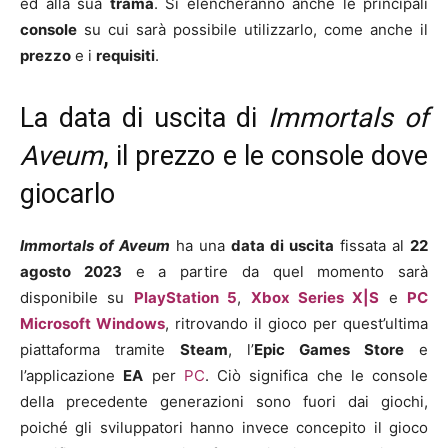
ed alla sua
trama
. Si elencheranno anche le principali
console
su cui sarà possibile utilizzarlo, come anche il
prezzo
e i
requisiti
.
La data di uscita di
Immortals of
Aveum
, il prezzo e le console dove
giocarlo
Immortals of Aveum
ha una
data di uscita
fissata al
22
agosto 2023
e a partire da quel momento sarà
disponibile su
PlayStation 5
,
Xbox Series X|S
e
PC
Microsoft Windows
, ritrovando il gioco per quest’ultima
piattaforma tramite
Steam
, l’
Epic Games Store
e
l’applicazione
EA
per
PC
. Ciò significa che le console
della precedente generazioni sono fuori dai giochi,
poiché gli sviluppatori hanno invece concepito il gioco