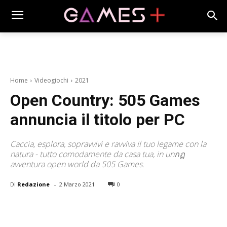
Home
Videogiochi
2021
Open Country: 505 Games
annuncia il titolo per PC
Caccia, esplora, sopravvivi e ravviva il tuo legame con la
natura - tutto comodamente da casa tua, in unกฏ
avventura open world da 505 Games.
-
Di
Redazione
2 Marzo 2021
0