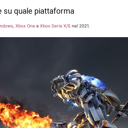
e su quale piattaforma
indows
,
Xbox One
e
Xbox Serie X/S
nel 2021.