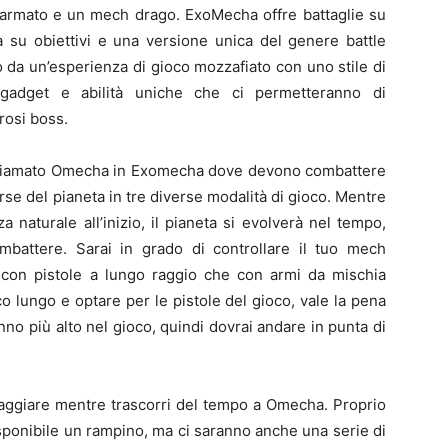
o armato e un mech drago. ExoMecha offre battaglie su
a su obiettivi e una versione unica del genere battle
o da un’esperienza di gioco mozzafiato con uno stile di
gadget e abilità uniche che ci permetteranno di
rosi boss.
a chiamato Omecha in Exomecha dove devono combattere
orse del pianeta in tre diverse modalità di gioco. Mentre
naturale all’inizio, il pianeta si evolverà nel tempo,
ombattere.
Sarai in grado di controllare il tuo mech
a con pistole a lungo raggio che con armi da mischia
oco lungo e optare per le pistole del gioco, vale la pena
no più alto nel gioco, quindi dovrai andare in punta di
paggiare mentre trascorri del tempo a Omecha. Proprio
disponibile un rampino, ma ci saranno anche una serie di