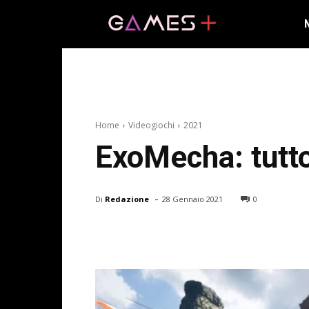
Home
Videogiochi
2021
ExoMecha: tutto
-
Di
Redazione
28 Gennaio 2021
0