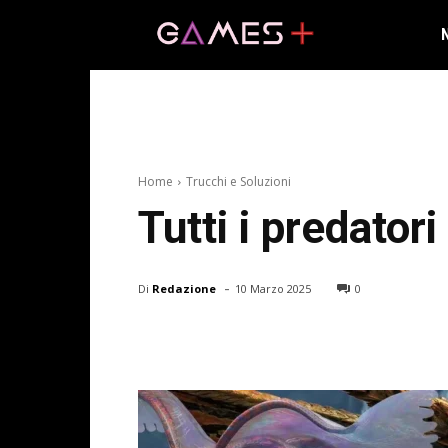
Home
Trucchi e Soluzioni
Tutti i predator
-
Di
Redazione
10 Marzo 2025
0