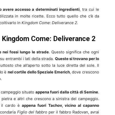
o avere accesso a determinati ingredienti
, tra cui le
lizzata in molte ricette. Ecco tutto quello che c’è da
coltivarlo in
Kingdom Come: Deliverance 2
.
n Kingdom Come: Deliverance 2
 nei fossi lungo le strade
. Questo significa che ogni
 su entrambi i lati della strada.
Queste si trovano per lo
ttosto che all’aperto sotto la luce diretta del sole. Il
rdo è
nel cortile dello Speziale Emerich
, dove crescono
.
il campeggio situato
appena fuori dalla città di Semine
.
 pietra e altri che crescono a sinistra del campeggio.
e il cardo è
appena fuori Tachov, vicino al capanno
econdaria
Figlio del fabbro
per il fabbro Radovan, avrai