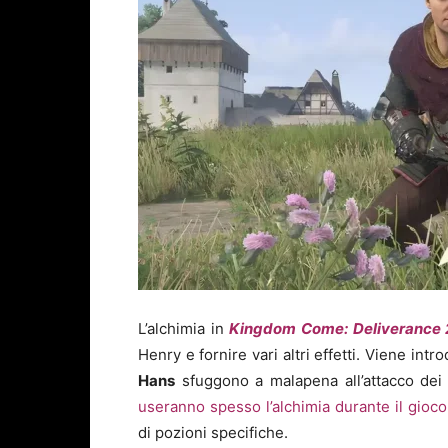
L’alchimia in
Kingdom Come: Deliverance 
Henry e fornire vari altri effetti. Viene in
Hans
sfuggono a malapena all’attacco dei 
useranno spesso l’alchimia durante il gioco
di pozioni specifiche.