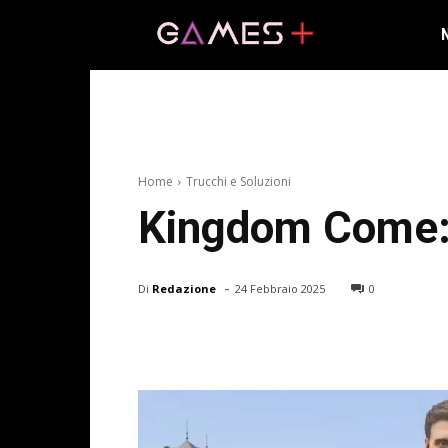
Home
Trucchi e Soluzioni
Kingdom Come: 
-
Di
Redazione
24 Febbraio 2025
0