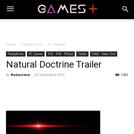
Home
Piattaforme
PC Games
Piattaforme
PC Games
PS3 - PS4 - PSVita
Trailer
X360 - Xbox One
Natural Doctrine Trailer
Di
Redazione
-
26 Settembre 2013
1383